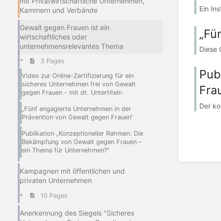
mit Privatwirtschaftliche Unternehmen,
Ein In
Kammern und Verbände
Gewalt gegen Frauen ist ein
„Fü
wirtschaftliches oder
unternehmensrelevantes Thema
Diese 
3 Pages
Pub
Video zur Online-Zertifizierung für ein
sicheres Unternehmen frei von Gewalt
Fra
gegen Frauen - mit dt. Untertiteln
Der ko
„Fünf engagierte Unternehmen in der
Prävention von Gewalt gegen Frauen“
Publikation „Konzeptioneller Rahmen: Die
Bekämpfung von Gewalt gegen Frauen –
ein Thema für Unternehmen?“
Kampagnen mit öffentlichen und
privaten Unternehmen
10 Pages
Anerkennung des Siegels "Sicheres