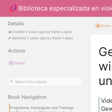
Biblioteca especializada en vio
Details
Books
Created
2 years ago
by
Karen López
Updated
2 years ago
by
Karen López
Ge
Actions
wi
Export
un
Book Navigation
Vid
Gew
Programme, Kampagnen und Trainings