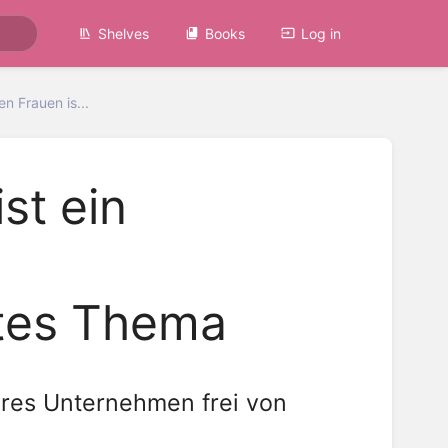
Shelves
Books
Log in
n Frauen is...
st ein
tes Thema
heres Unternehmen frei von