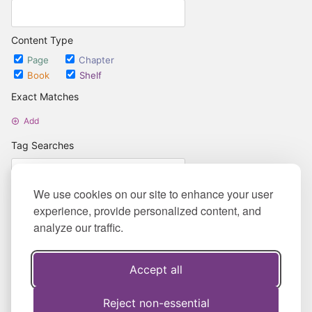
Content Type
Page
Chapter
Book
Shelf
Exact Matches
Add
Tag Searches
We use cookies on our site to enhance your user
Add
experience, provide personalized content, and
Date Options
analyze our traffic.
Updated after
Set Date
Accept all
Updated before
Set Date
Created after
Reject non-essential