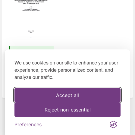
Descargar
(2019, pdf,
We use cookies on our site to enhance your user
962 KB)
experience, provide personalized content, and
analyze our traffic.
Accept all
Enter
section
select
Reject non-essential
Previous
Next
mode
La violencia contra
Impacto económico
Preferences
las mujeres en la
de la violencia
empresa...
contra las ...