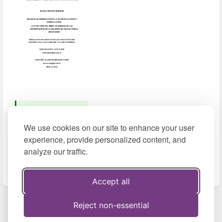
Descargar
(2024, pdf,
We use cookies on our site to enhance your user
1,74 MB)
experience, provide personalized content, and
analyze our traffic.
Accept all
Enter
section
select
Reject non-essential
Previous
mode
Next