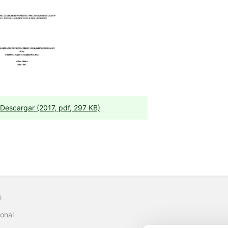
Descargar (2017, pdf, 297 KB)
s
onal