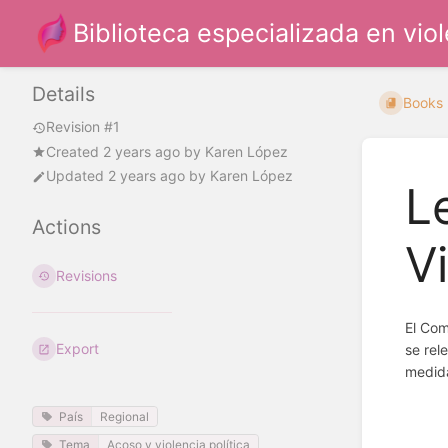
Biblioteca especializada en vio
Details
Books
Revision #1
Created
2 years ago
by
Karen López
Updated
2 years ago
by
Karen López
L
Actions
V
Revisions
El Com
Export
se rel
medida
País
Regional
Tema
Acoso y violencia política