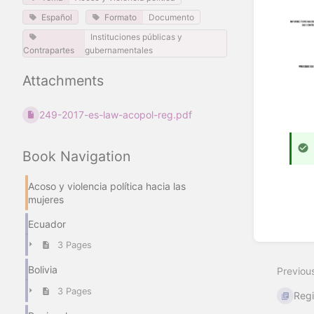
Español
Formato
Documento
Instituciones públicas y
Contrapartes
gubernamentales
Attachments
249-2017-es-law-acopol-reg.pdf
Book Navigation
Acoso y violencia política hacia las
mujeres
Enter
Ecuador
section
select
3 Pages
mode
Bolivia
Previou
3 Pages
Regi