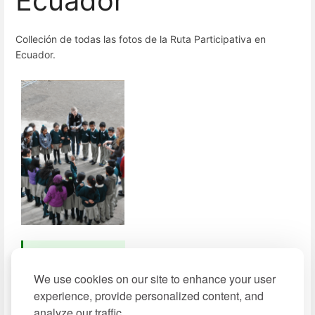
Ecuador
Colleción de todas las fotos de la Ruta Participativa en
Ecuador.
Ver slideshow
(2014-2015,
We use cookies on our site to enhance your user
flickr)
experience, provide personalized content, and
analyze our traffic.