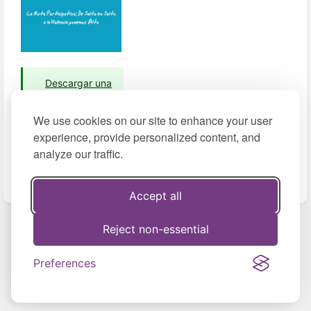
Descargar una
vista previa
(2016, pdf,
We use cookies on our site to enhance your user
825 KB)
experience, provide personalized content, and
analyze our traffic.
Accept all
Enter
section
select
Reject non-essential
Previous
Next
mode
Tríptico en guaraní
Podcast: Voces
Preferences
“Guía para el
fuertes, espacios
debate en e...
seguros: Jun...