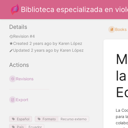
Biblioteca especializada en vio
Details
Books
Revision #4
Created
2 years ago
by
Karen López
Updated
2 years ago
by
Karen López
M
Actions
l
Revisions
E
Export
La Coo
para l
Español
Formato
Recurso externo
colabo
País
Ecuador