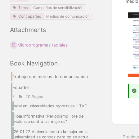
medio 
Tema
Campañas de sensibilización
Contrapartes
Medios de comunicación
Attachments
Microprogramas radiales
Book Navigation
Trabajo con medios de comunicación
Ecuador
20 Pages
VcM en universidades reportajes – TVC
Hoja informativa “Periodismo libre de
Enter
violencia contra las mujeres”
section
26 01 22 Violencia contra la mujer en la
select
Previou
universidad se conoce pero no se actua,
mode