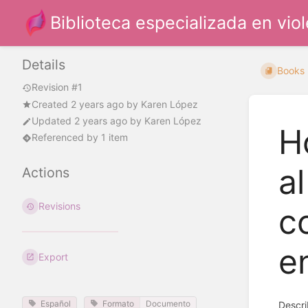
Biblioteca especializada en vio
Details
Books
Revision #1
Created
2 years ago
by
Karen López
Updated
2 years ago
by
Karen López
H
Referenced by 1 item
a
Actions
Revisions
c
e
Export
Español
Formato
Documento
Descri