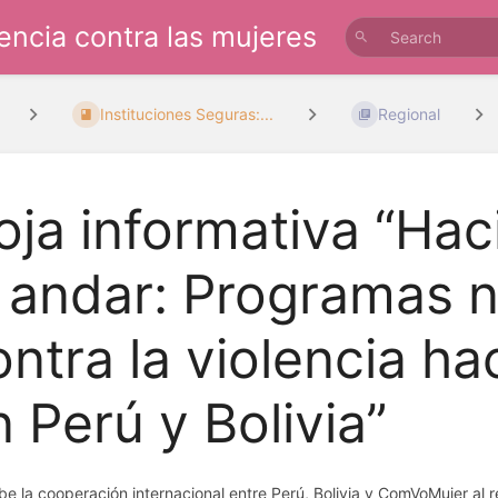
lencia contra las mujeres
Instituciones Seguras:...
Regional
oja informativa “Ha
l andar: Programas 
ontra la violencia ha
n Perú y Bolivia”
be la cooperación internacional entre Perú, Bolivia y ComVoMujer al 