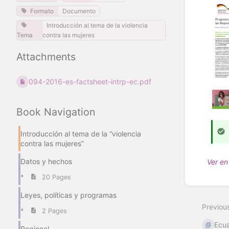
Formato
Documento
Introducción al tema de la violencia
Tema
contra las mujeres
Attachments
094-2016-es-factsheet-intrp-ec.pdf
Book Navigation
Introducción al tema de la “violencia
contra las mujeres”
Datos y hechos
Ver en
20 Pages
Enter
section
Leyes, políticas y programas
select
Previou
mode
2 Pages
Ecu
Regional