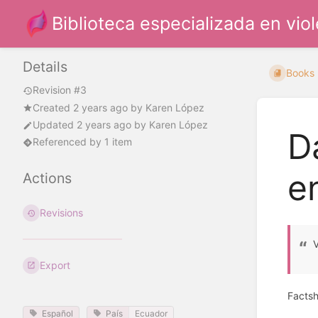
Biblioteca especializada en vio
Details
Books
Revision #3
Created
2 years ago
by
Karen López
Updated
2 years ago
by
Karen López
D
Referenced by 1 item
e
Actions
Revisions
V
Export
Factsh
Español
País
Ecuador