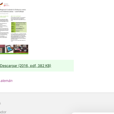
Descargar (2016, pdf, 382 KB)
 alemán
s
ador