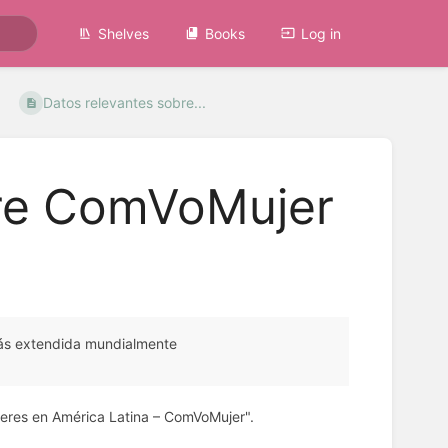
Shelves
Books
Log in
Datos relevantes sobre...
bre ComVoMujer
más extendida mundialmente
jeres en América Latina – ComVoMujer".