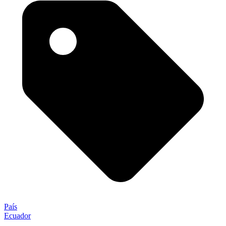
País
Ecuador